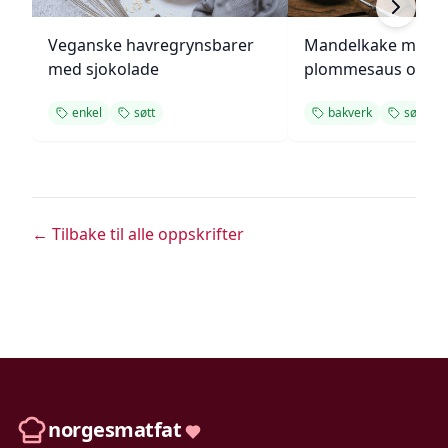
Veganske havregrynsbarer
Mandelkake med
med sjokolade
plommesaus og
ingefærsmørkrem
enkel
søtt
bakverk
søtt
← Tilbake til alle oppskrifter
norgesmatfat