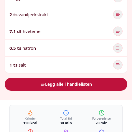
2 ts
vaniljeekstrakt
7.1 dl
hvetemel
0.5 ts
natron
1 ts
salt
Legg alle i handlelisten
Kalorier
Total tid
Forberedelse
150 kcal
30 min
20 min