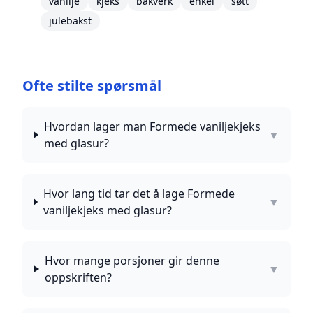
vanilje
kjeks
bakverk
enkel
søtt
julebakst
Ofte stilte spørsmål
Hvordan lager man Formede vaniljekjeks
▼
med glasur?
Hvor lang tid tar det å lage Formede
▼
vaniljekjeks med glasur?
Hvor mange porsjoner gir denne
▼
oppskriften?