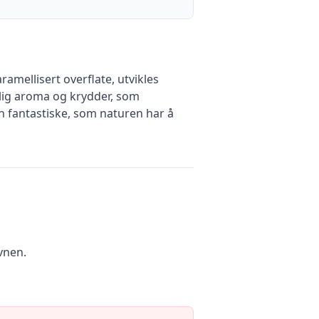
amellisert overflate, utvikles
ilig aroma og krydder, som
n fantastiske, som naturen har å
ovnen.