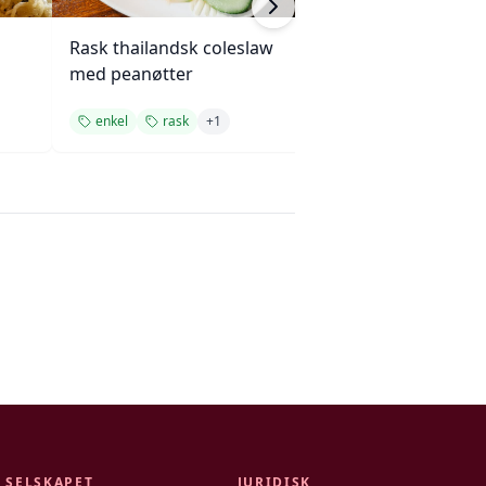
Rask thailandsk coleslaw
Stekte grønnsak
med peanøtter
hvitløk
enkel
rask
+
1
rask
tilbehør
SELSKAPET
JURIDISK