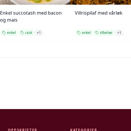
Enkel succotash med bacon
Villrispilaf med vårløk
og mais
enkel
rask
+
1
enkel
tilbehør
+
1
OPPSKRIFTER
KATEGORIER