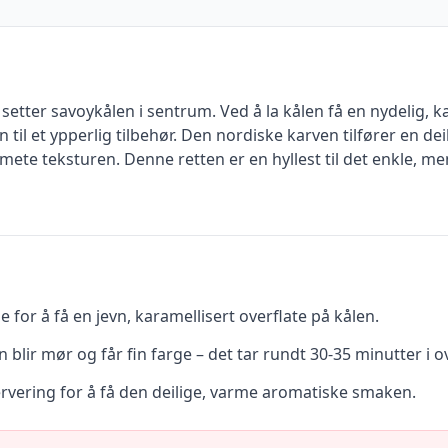
tter savoykålen i sentrum. Ved å la kålen få en nydelig, kar
til et ypperlig tilbehør. Den nordiske karven tilfører en de
te teksturen. Denne retten er en hyllest til det enkle, me
for å få en jevn, karamellisert overflate på kålen.
n blir mør og får fin farge – det tar rundt 30-35 minutter i 
servering for å få den deilige, varme aromatiske smaken.