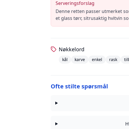
Serveringsforslag
Denne retten passer utmerket som e
et glass tørr, sitrusaktig hvitvin s
Nøkkelord
kål
karve
enkel
rask
ti
Ofte stilte spørsmål
H