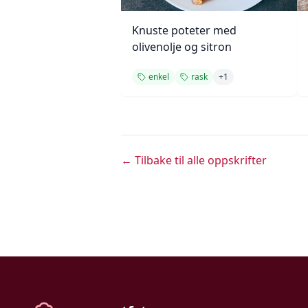
Knuste poteter med
olivenolje og sitron
enkel
rask
+
1
← Tilbake til alle oppskrifter