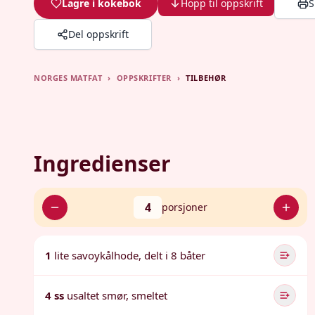
Lagre i kokebok
Hopp til oppskrift
S
Del oppskrift
NORGES MATFAT
›
OPPSKRIFTER
›
TILBEHØR
Ingredienser
4
porsjoner
1
lite savoykålhode, delt i 8 båter
4 ss
usaltet smør, smeltet