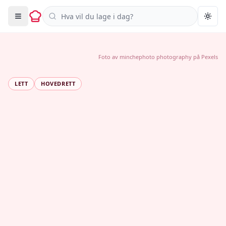
Søk i oppskrifter
Togg
Foto av
minchephoto photography
på
Pexels
LETT
HOVEDRETT