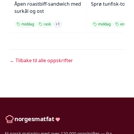
Åpen roastbiff-sandwich med
Sprø tunfisk-tosta
surkål og ost
middag
rask
+
1
middag
enkel
← Tilbake til alle oppskrifter
norgesmatfat
Et norsk matarkiv med over 120 000 oppskrifter — fra