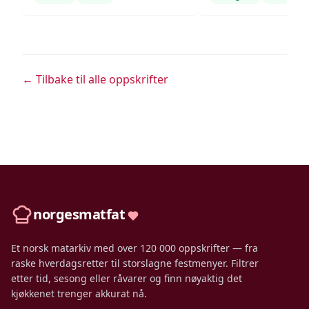
← Tilbake til alle oppskrifter
norgesmatfat
Et norsk matarkiv med over 120 000 oppskrifter — fra
raske hverdagsretter til storslagne festmenyer. Filtrer
etter tid, sesong eller råvarer og finn nøyaktig det
kjøkkenet trenger akkurat nå.