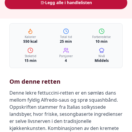
Legg alle i handlelisten
Kalorier
Total tid
Forberedelse
550 kcal
25 min
10 min
Steketid
Porsjoner
Nivå
15 min
4
Middels
Om denne retten
Denne lekre fettuccini-retten er en sømløs dans
mellom fyldig Alfredo-saus og sprø squashbånd.
Oppskriften stammer fra Italias solkyssede
landsbyer, hvor friske, sesongbaserte ingredienser
er selve livsnerven i den tradisjonelle
kjøkkenkunsten. Kombinasjonen av den kremete