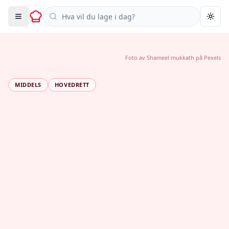
Søk i oppskrifter
Togg
Foto av
Shameel mukkath
på
Pexels
MIDDELS
HOVEDRETT