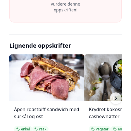
vurdere denne
oppskriften!
Lignende oppskrifter
Åpen roastbiff-sandwich med
Krydret kokosris 
surkål og ost
cashewnøtter
enkel
rask
vegetar
enkel