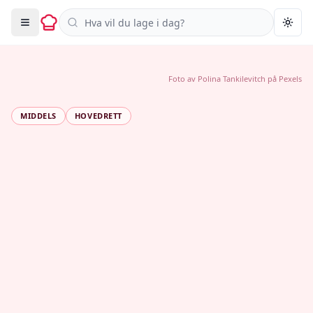
Søk i oppskrifter
Togg
Foto av
Polina Tankilevitch
på
Pexels
MIDDELS
HOVEDRETT