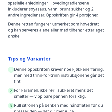
spesielle anledninger
.
Hovedingrediensene
inkluderer
soyasaus, vann, brunt sukker
og 2
andre ingredienser
.
Oppskriften gir
4
porsjoner.
Denne retten fungerer utmerket som hovedrett
og kan serveres alene eller med tilbehør etter eget
ønske.
Tips og Varianter
Denne oppskriften krever noe kjøkkenerfaring,
1
men med trinn-for-trinn instruksjonene går det
fint.
For karamell, ikke rør i sukkeret mens det
2
smelter — vipp bare pannen forsiktig.
Rull sitronen på benken med håndflaten før du
3
presser den — det gir mer juice.