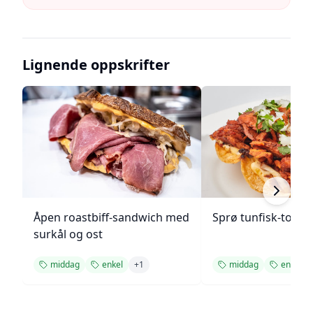
Lignende oppskrifter
Åpen roastbiff-sandwich med
Sprø tunfisk-tosta
surkål og ost
middag
enkel
+
1
middag
enkel