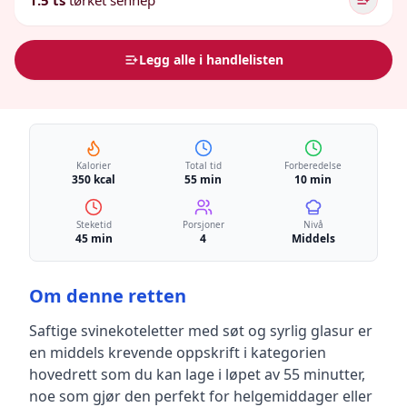
1.5 ts
tørket sennep
Legg alle i handlelisten
Kalorier
Total tid
Forberedelse
350 kcal
55 min
10 min
Steketid
Porsjoner
Nivå
45 min
4
Middels
Om denne retten
Saftige svinekoteletter med søt og syrlig glasur
er
en
middels krevende
oppskrift
i kategorien
hovedrett
som du kan lage i løpet av 55 minutter,
noe som gjør den perfekt for helgemiddager eller