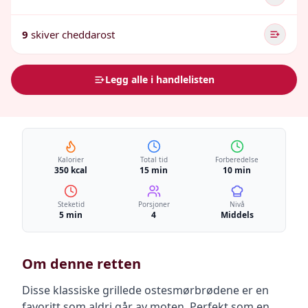
9
skiver cheddarost
Legg alle i handlelisten
Kalorier
Total tid
Forberedelse
350 kcal
15 min
10 min
Steketid
Porsjoner
Nivå
5 min
4
Middels
Om denne retten
Disse klassiske grillede ostesmørbrødene er en
favoritt som aldri går av moten. Perfekt som en