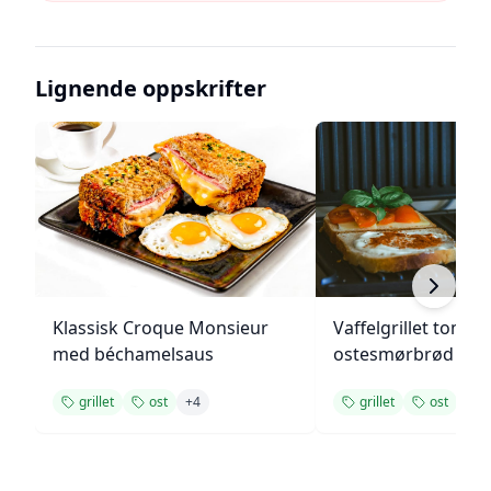
Lignende oppskrifter
Klassisk Croque Monsieur
Vaffelgrillet tomat
med béchamelsaus
ostesmørbrød
grillet
ost
+
4
grillet
ost
+
4