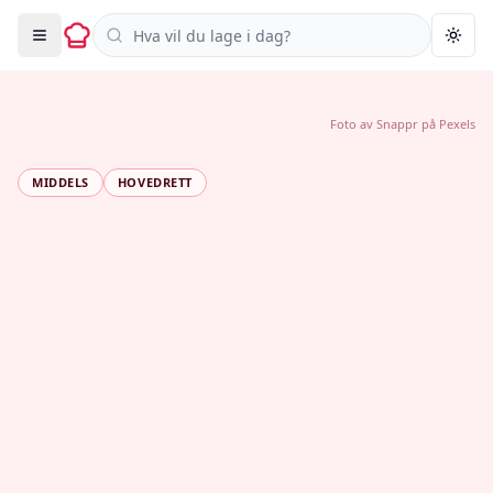
Søk i oppskrifter
Togg
Foto av
Snappr
på
Pexels
MIDDELS
HOVEDRETT