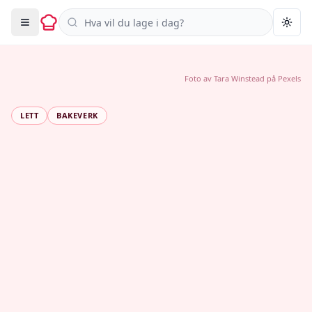
Søk i oppskrifter
Togg
Foto av
Tara Winstead
på
Pexels
LETT
BAKEVERK