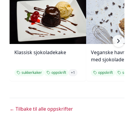
Klassisk sjokoladekake
Veganske havregr
med sjokolade
sukkerkaker
oppskrift
+
1
oppskrift
søte kj
← Tilbake til alle oppskrifter