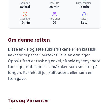
Kalorier
Total tid
Forberedelse
80 kcal
25 min
15 min
Steketid
Porsjoner
Nivå
10 min
20
Lett
Om denne retten
Disse enkle og søte sukkerkakene er en klassisk
bakst som passer perfekt til alle anledninger.
Oppskriften er rask og enkel, så selv nybegynnere
kan lage profesjonelle småkaker som smelter på
tungen. Perfekt til jul, kaffebesøk eller som en
liten gave.
Tips og Varianter