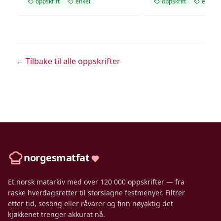
oppskrift
enkel
oppskrift
enkel
← Tilbake til alle oppskrifter
norgesmatfat
Et norsk matarkiv med over 120 000 oppskrifter — fra
raske hverdagsretter til storslagne festmenyer. Filtrer
etter tid, sesong eller råvarer og finn nøyaktig det
kjøkkenet trenger akkurat nå.