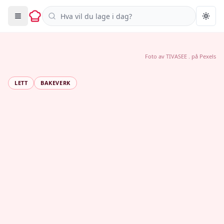
Søk i oppskrifter
Togg
Foto av
TIVASEE .
på
Pexels
LETT
BAKEVERK