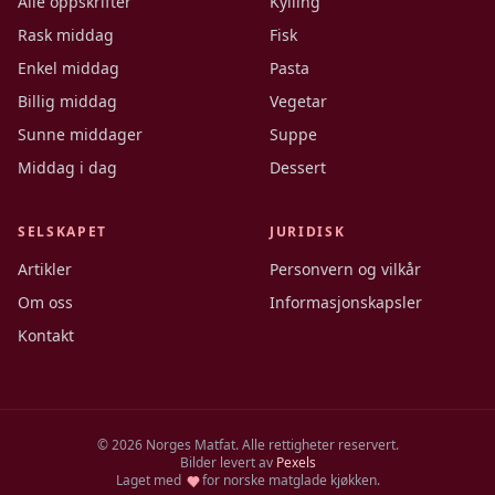
Alle oppskrifter
Kylling
Rask middag
Fisk
Enkel middag
Pasta
Billig middag
Vegetar
Sunne middager
Suppe
Middag i dag
Dessert
SELSKAPET
JURIDISK
Artikler
Personvern og vilkår
Om oss
Informasjonskapsler
Kontakt
©
2026
Norges Matfat. Alle rettigheter reservert.
Bilder levert av
Pexels
Laget med
for norske matglade kjøkken.