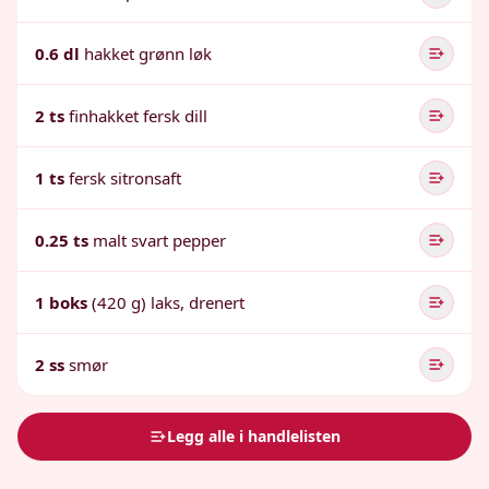
0.6 dl
hakket grønn løk
2 ts
finhakket fersk dill
1 ts
fersk sitronsaft
0.25 ts
malt svart pepper
1 boks
(420 g) laks, drenert
2 ss
smør
Legg alle i handlelisten