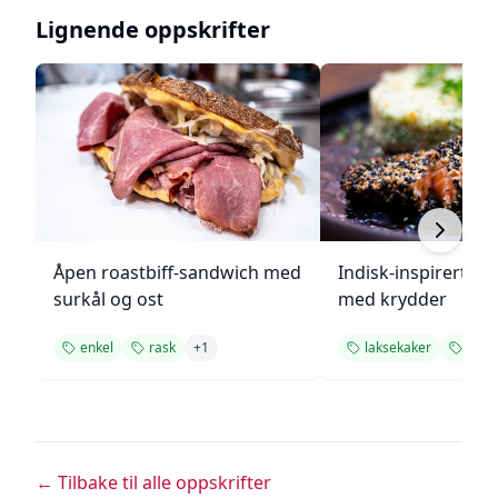
Lignende oppskrifter
Åpen roastbiff-sandwich med
Indisk-inspirert ste
surkål og ost
med krydder
enkel
rask
+
1
laksekaker
laks
← Tilbake til alle oppskrifter