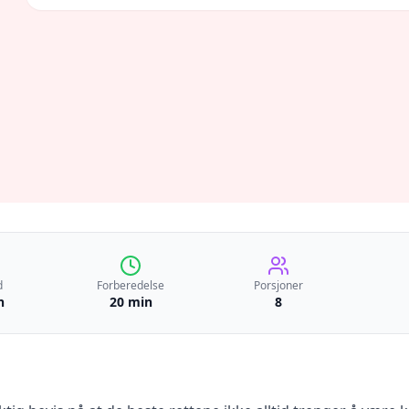
d
Forberedelse
Porsjoner
n
20 min
8