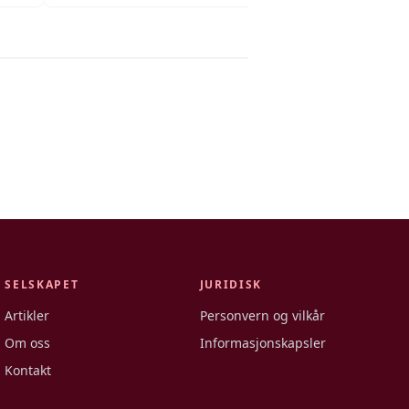
SELSKAPET
JURIDISK
Artikler
Personvern og vilkår
Om oss
Informasjonskapsler
Kontakt