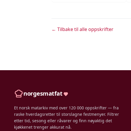
← Tilbake til alle oppskrifter
norgesmatfat
Et norsk matarkiv med over 120 000 oppskrifter — fra
raske hverdagsretter til storslagne festmenyer. Filtrer
etter tid, sesong eller råvarer og finn nøyaktig det
kjøkkenet trenger akkurat nå.