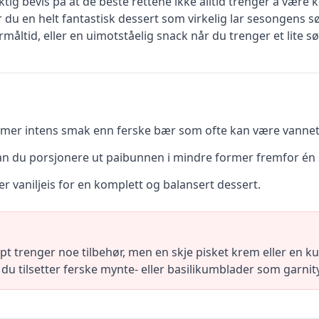
ig bevis på at de beste rettene ikke alltid trenger å være
r du en helt fantastisk dessert som virkelig lar sesongens 
ltid, eller en uimotståelig snack når du trenger et lite søt
 mer intens smak enn ferske bær som ofte kan være vannet
 kan du porsjonere ut paibunnen i mindre former fremfor én 
r vaniljeis for en komplett og balansert dessert.
 trenger noe tilbehør, men en skje pisket krem eller en kule 
 du tilsetter ferske mynte- eller basilikumblader som garnity