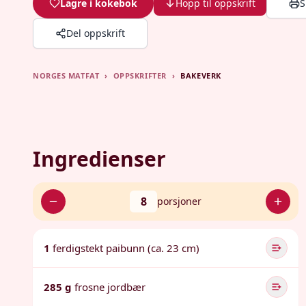
Lagre i kokebok
Hopp til oppskrift
S
Del oppskrift
NORGES MATFAT
›
OPPSKRIFTER
›
BAKEVERK
Ingredienser
8
porsjoner
1
ferdigstekt paibunn (ca. 23 cm)
285 g
frosne jordbær