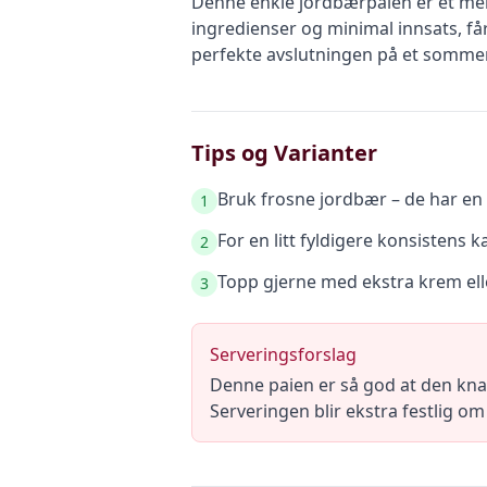
Denne enkle jordbærpaien er et mekt
ingredienser og minimal innsats, få
perfekte avslutningen på et sommermå
Tips og Varianter
Bruk frosne jordbær – de har en
1
For en litt fyldigere konsistens
2
Topp gjerne med ekstra krem elle
3
Serveringsforslag
Denne paien er så god at den knapt
Serveringen blir ekstra festlig om