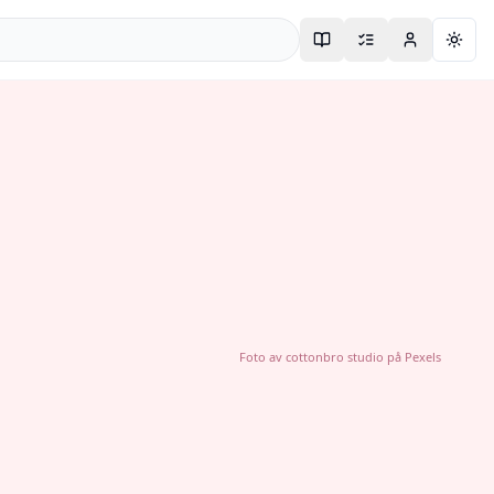
Togg
Foto av
cottonbro studio
på
Pexels