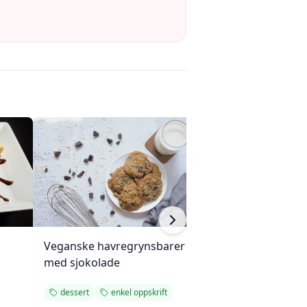
Veganske havregrynsbarer
Mandelkake me
med sjokolade
plommesaus og
ingefærsmørkr
dessert
enkel oppskrift
dessert
bakv