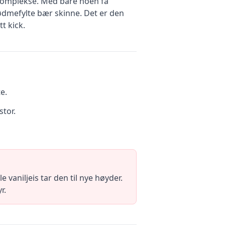
 komplekse. Med bare noen få
sødmefylte bær skinne. Det er den
t kick.
e.
stor.
vaniljeis tar den til nye høyder.
r.