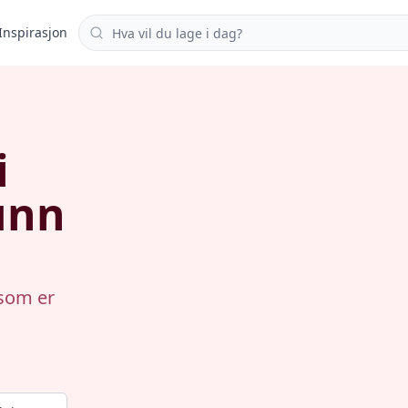
Søk i oppskrifter
Inspirasjon
i
unn
 som er
å