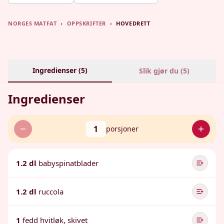
NORGES MATFAT
›
OPPSKRIFTER
›
HOVEDRETT
Ingredienser (
5
)
Slik gjør du (
5
)
Ingredienser
1
porsjoner
1.2 dl
babyspinatblader
1.2 dl
ruccola
1
fedd hvitløk, skivet