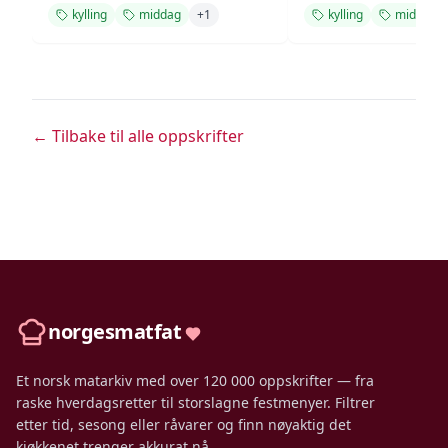
kylling
middag
+
1
kylling
middag
← Tilbake til alle oppskrifter
norgesmatfat
Et norsk matarkiv med over 120 000 oppskrifter — fra
raske hverdagsretter til storslagne festmenyer. Filtrer
etter tid, sesong eller råvarer og finn nøyaktig det
kjøkkenet trenger akkurat nå.