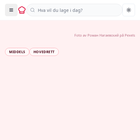
Søk i oppskrifter
Togg
Foto av
Роман Нагаевский
på
Pexels
MIDDELS
HOVEDRETT