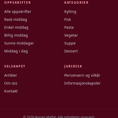
OPPSKRIFTER
KATEGORIER
Alle oppskrifter
Kylling
Rask middag
Fisk
Enkel middag
Pasta
Billig middag
Vegetar
Sunne middager
Suppe
Middag i dag
Dessert
SELSKAPET
JURIDISK
Artikler
Personvern og vilkår
Om oss
Informasjonskapsler
Kontakt
©
2026
Norges Matfat. Alle rettigheter reservert.