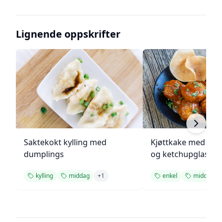
Lignende oppskrifter
Saktekokt kylling med
Kjøttkake med bru
dumplings
og ketchupglasur
kylling
middag
+
1
enkel
middag