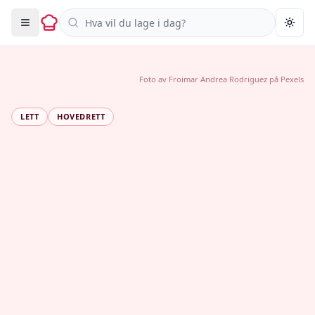
Søk i oppskrifter
Togg
Foto av
Froimar Andrea Rodriguez
på
Pexels
LETT
HOVEDRETT