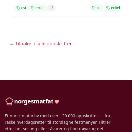
ost
enkel
+
2
ost
enkel
+
1
← Tilbake til alle oppskrifter
norgesmatfat
Et norsk matarkiv med over 120 000 oppskrifter — fra
raske hverdagsretter til storslagne festmenyer. Filtrer
etter tid, sesong eller råvarer og finn nøyaktig det