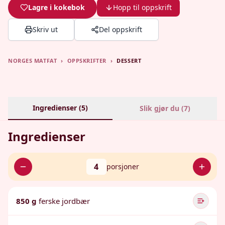
Lagre i kokebok
Hopp til oppskrift
Skriv ut
Del oppskrift
NORGES MATFAT
›
OPPSKRIFTER
›
DESSERT
Ingredienser (
5
)
Slik gjør du (
7
)
Ingredienser
4
porsjoner
850 g
ferske jordbær