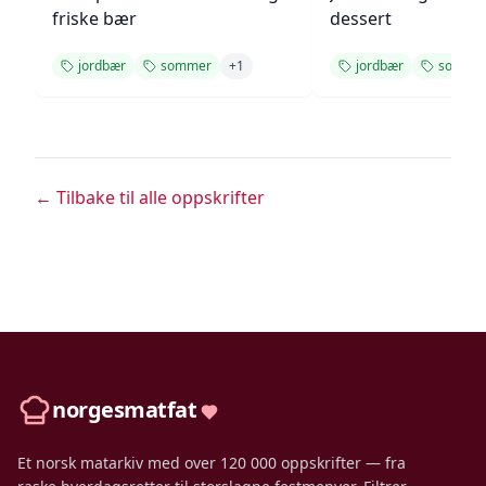
friske bær
dessert
jordbær
sommer
+
1
jordbær
somme
← Tilbake til alle oppskrifter
norgesmatfat
Et norsk matarkiv med over 120 000 oppskrifter — fra