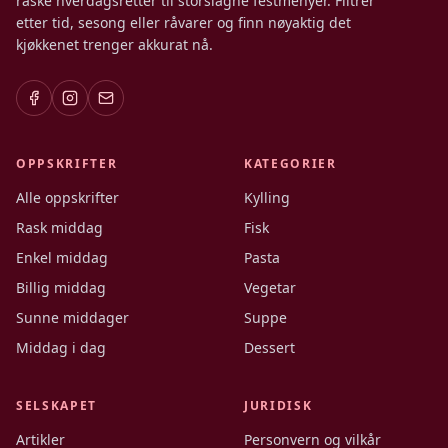
raske hverdagsretter til storslagne festmenyer. Filtrer
etter tid, sesong eller råvarer og finn nøyaktig det
kjøkkenet trenger akkurat nå.
OPPSKRIFTER
KATEGORIER
Alle oppskrifter
Kylling
Rask middag
Fisk
Enkel middag
Pasta
Billig middag
Vegetar
Sunne middager
Suppe
Middag i dag
Dessert
SELSKAPET
JURIDISK
Artikler
Personvern og vilkår