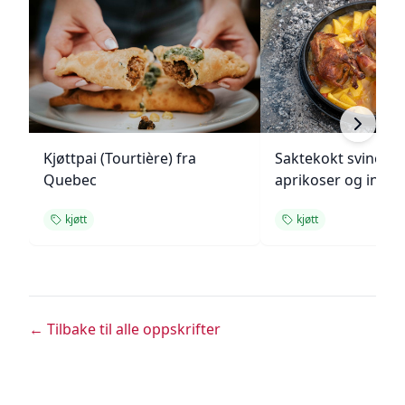
Kjøttpai (Tourtière) fra
Saktekokt svinekjø
Quebec
aprikoser og inge
kjøtt
kjøtt
← Tilbake til alle oppskrifter