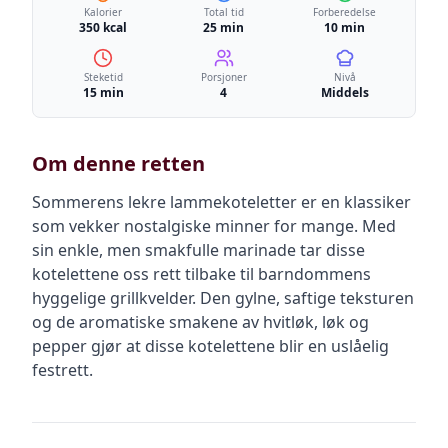
Kalorier
Total tid
Forberedelse
350 kcal
25 min
10 min
Steketid
Porsjoner
Nivå
15 min
4
Middels
Om denne retten
Sommerens lekre lammekoteletter er en klassiker
som vekker nostalgiske minner for mange. Med
sin enkle, men smakfulle marinade tar disse
kotelettene oss rett tilbake til barndommens
hyggelige grillkvelder. Den gylne, saftige teksturen
og de aromatiske smakene av hvitløk, løk og
pepper gjør at disse kotelettene blir en uslåelig
festrett.