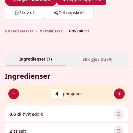
Skriv ut
Del oppskrift
NORGES MATFAT
›
OPPSKRIFTER
›
HOVEDRETT
Ingredienser (
7
)
Slik gjør du (
9
)
Ingredienser
4
porsjoner
0.6 dl
hvit eddik
2 ts
salt