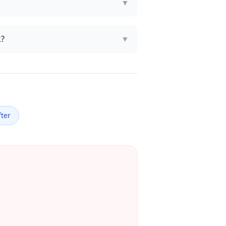
▼
k?
▼
ter