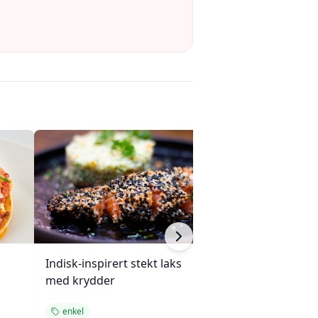
Indisk-inspirert stekt laks
Enchiladas med 
med krydder
ovnsbakte grøn
enkel
enkel