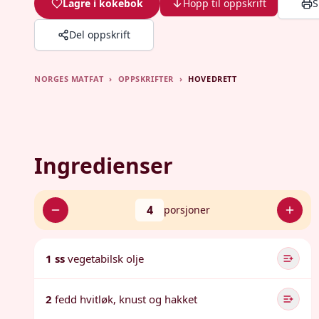
Lagre i kokebok
Hopp til oppskrift
S
Del oppskrift
NORGES MATFAT
›
OPPSKRIFTER
›
HOVEDRETT
Ingredienser
4
porsjoner
1 ss
vegetabilsk olje
2
fedd hvitløk, knust og hakket