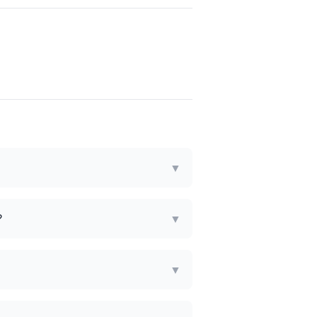
▼
?
▼
▼