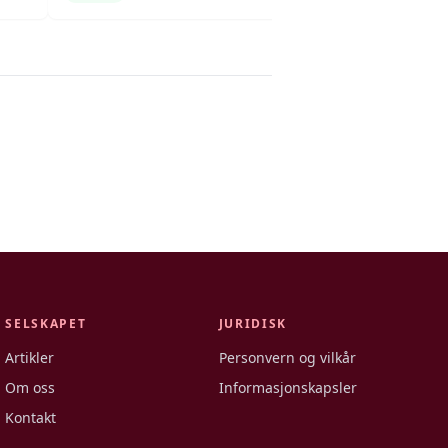
SELSKAPET
JURIDISK
Artikler
Personvern og vilkår
Om oss
Informasjonskapsler
Kontakt