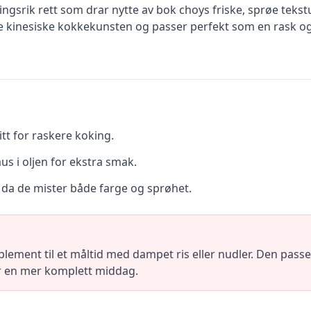
ingsrik rett som drar nytte av bok choys friske, sprøe tekst
le kinesiske kokkekunsten og passer perfekt som en rask o
itt for raskere koking.
aus i oljen for ekstra smak.
 da de mister både farge og sprøhet.
plement til et måltid med dampet ris eller nudler. Den pa
k for en mer komplett middag.