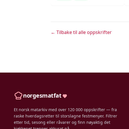
← Tilbake til alle oppskrifter
norgesmatfat
Et norsk matarkiv med over 120 000 oppskrifter — fra
raske hverdagsretter til storslagne festmenyer. Filtrer
etter tid, sesong eller råvarer og finn nøyaktig det
kjøkkenet trenger akkurat nå.