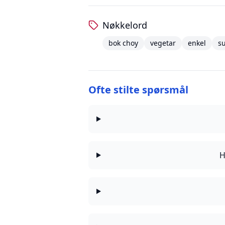
Nøkkelord
bok choy
vegetar
enkel
s
Ofte stilte spørsmål
H