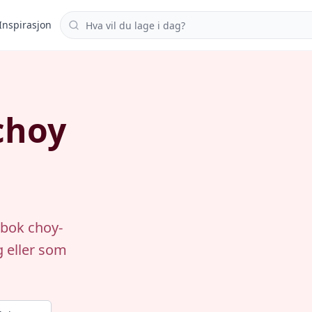
Søk i oppskrifter
Inspirasjon
choy
 bok choy-
g eller som