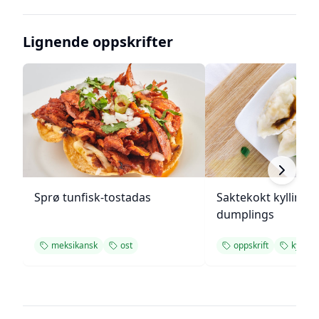
Lignende oppskrifter
Sprø tunfisk-tostadas
Saktekokt kylling 
dumplings
meksikansk
ost
oppskrift
kylling