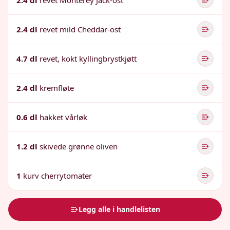
2.4 dl
revet Monterey Jack-ost
2.4 dl
revet mild Cheddar-ost
4.7 dl
revet, kokt kyllingbrystkjøtt
2.4 dl
kremfløte
0.6 dl
hakket vårløk
1.2 dl
skivede grønne oliven
1
kurv cherrytomater
Legg alle i handlelisten