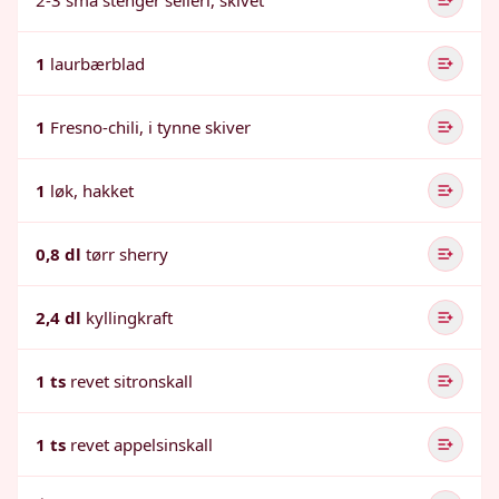
2-3 små stenger selleri, skivet
1
laurbærblad
1
Fresno-chili, i tynne skiver
1
løk, hakket
0,8 dl
tørr sherry
2,4 dl
kyllingkraft
1 ts
revet sitronskall
1 ts
revet appelsinskall