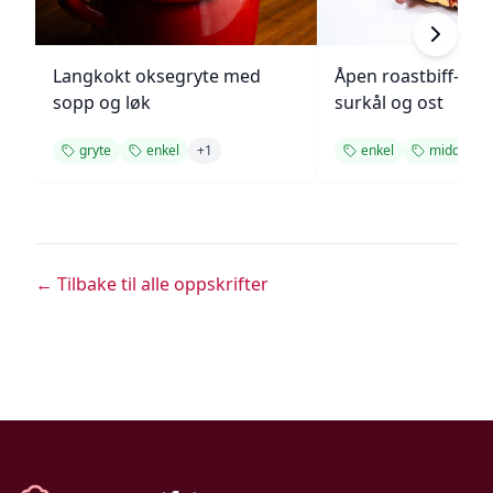
Langkokt oksegryte med
Åpen roastbiff-sa
sopp og løk
surkål og ost
gryte
enkel
+
1
enkel
middag
← Tilbake til alle oppskrifter