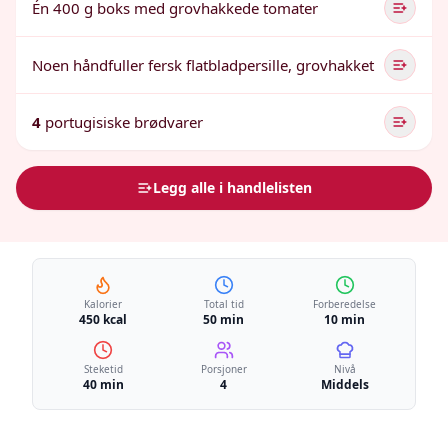
Én 400 g boks med grovhakkede tomater
Noen håndfuller fersk flatbladpersille, grovhakket
4
portugisiske brødvarer
Legg alle i handlelisten
Kalorier
Total tid
Forberedelse
450 kcal
50 min
10 min
Steketid
Porsjoner
Nivå
40 min
4
Middels