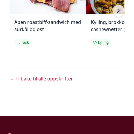
Åpen roastbiff-sandwich med
Kylling, brokkoli o
surkål og ost
cashewnøtter (Unie
rask
kylling
← Tilbake til alle oppskrifter