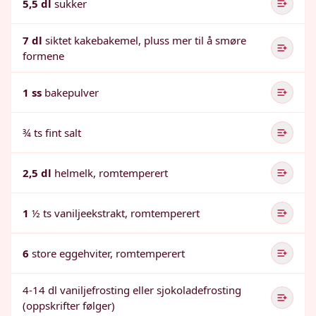
5,5 dl
sukker
7 dl
siktet kakebakemel, pluss mer til å smøre
formene
1 ss
bakepulver
¾ ts fint salt
2,5 dl
helmelk, romtemperert
1
½ ts vaniljeekstrakt, romtemperert
6
store eggehviter, romtemperert
4-14 dl vaniljefrosting eller sjokoladefrosting
(oppskrifter følger)