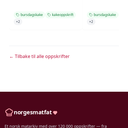
bursdagskake
kakeoppskrift
bursdagskake
k
+
2
+
2
← Tilbake til alle oppskrifter
norgesmatfat
Et norsk matarkiv med over 120 000 oppskrifter — fra