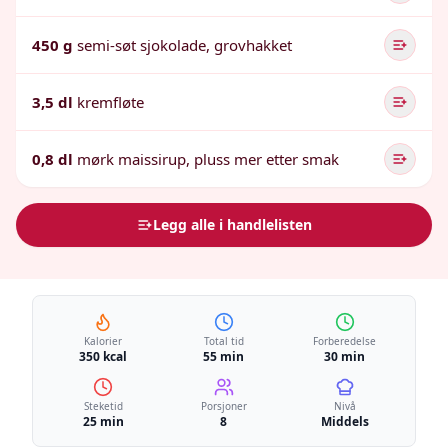
450 g
semi-søt sjokolade, grovhakket
3,5 dl
kremfløte
0,8 dl
mørk maissirup, pluss mer etter smak
Legg alle i handlelisten
Kalorier
Total tid
Forberedelse
350 kcal
55 min
30 min
Steketid
Porsjoner
Nivå
25 min
8
Middels