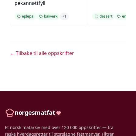
pekannøttfyll
eplepai
bakverk
+
1
dessert
enkel
← Tilbake til alle oppskrifter
norgesmatfat
Et norsk matarkiv med over 120 000 oppskrifter — fra
raske hverdagsretter til storslagne festmenyer. Filtrer