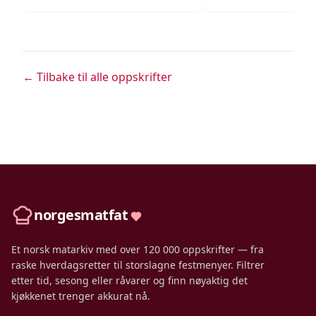
← Tilbake til alle oppskrifter
norgesmatfat
Et norsk matarkiv med over 120 000 oppskrifter — fra
raske hverdagsretter til storslagne festmenyer. Filtrer
etter tid, sesong eller råvarer og finn nøyaktig det
kjøkkenet trenger akkurat nå.