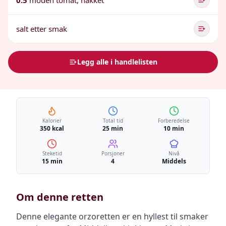
0.5
moden tomat, hakket
salt etter smak
Legg alle i handlelisten
Kalorier
Total tid
Forberedelse
350 kcal
25 min
10 min
Steketid
Porsjoner
Nivå
15 min
4
Middels
Om denne retten
Denne elegante orzoretten er en hyllest til smaker