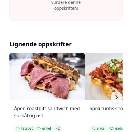
vurdere denne
oppskriften!
Lignende oppskrifter
Åpen roastbiff-sandwich med
Sprø tunfisk-tosta
surkål og ost
fetaost
enkel
+
2
enkel
middag