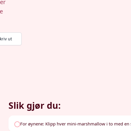
ler
te
kriv ut
Slik gjør du:
For øynene: Klipp hver mini-marshmallow i to med en 