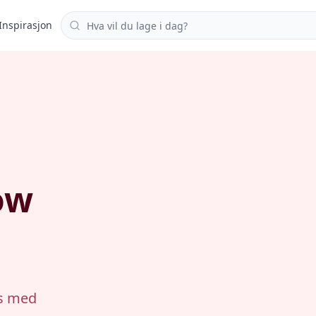
Søk i oppskrifter
Inspirasjon
ow
es med