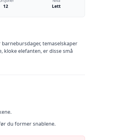
orsjoner
Nivå
12
Lett
or barnebursdager, temaselskaper
e, kloke elefanten, er disse små
kene.
 før du former snablene.