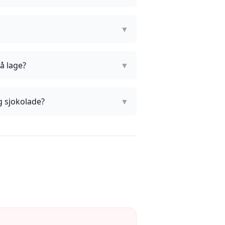
▼
å lage?
▼
g sjokolade?
▼