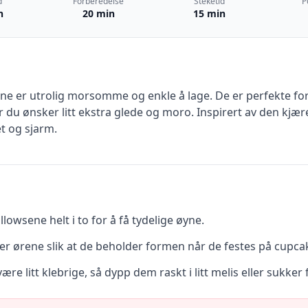
d
Forberedelse
Steketid
P
n
20 min
15 min
ne er utrolig morsomme og enkle å lage. De er perfekte f
r du ønsker litt ekstra glede og moro. Inspirert av den kjær
t og sjarm.
lowsene helt i to for å få tydelige øyne.
mer ørene slik at de beholder formen når de festes på cupca
e litt klebrige, så dypp dem raskt i litt melis eller sukker