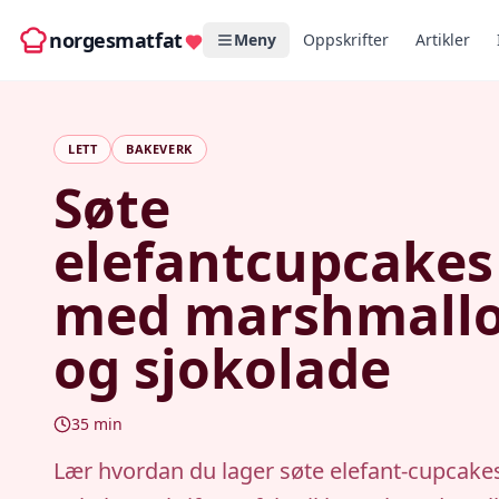
norgesmatfat
Meny
Oppskrifter
Artikler
LETT
BAKEVERK
Søte
elefantcupcakes
med marshmall
og sjokolade
35
min
Lær hvordan du lager søte elefant-cupcak