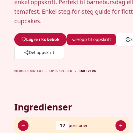
enkel oppskrift. Perfekt til barnebursdag el
temafest. Enkel steg-for-steg guide for flot
cupcakes.
Lagre i kokebok
Hopp til oppskrift
S
Del oppskrift
NORGES MATFAT
›
OPPSKRIFTER
›
BAKEVERK
Ingredienser
12
porsjoner