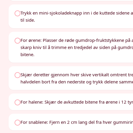
Trykk en mini-sjokoladeknapp inn i de kuttede sidene 
til side.
For ørene: Plasser de røde gumdrop-fruktstykkene på a
skarp kniv til å trimme en tredjedel av siden på gumdr
bitene.
Skjær deretter gjennom hver skive vertikalt omtrent tr
halvdelen bort fra den nederste og trykk delene sammen 
For halene: Skjær de avkuttede bitene fra ørene i 12 ty
For snablene: Fjern en 2 cm lang del fra hver gummirin