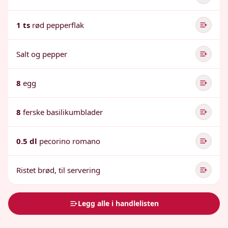
1 ts
rød pepperflak
Salt og pepper
8
egg
8
ferske basilikumblader
0.5 dl
pecorino romano
Ristet brød, til servering
Legg alle i handlelisten