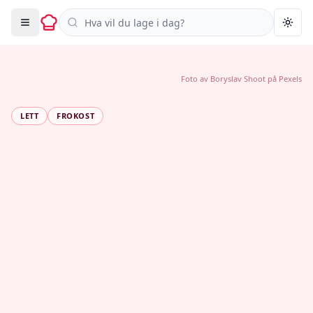
Søk i oppskrifter
Togg
Foto av
Boryslav Shoot
på
Pexels
LETT
FROKOST