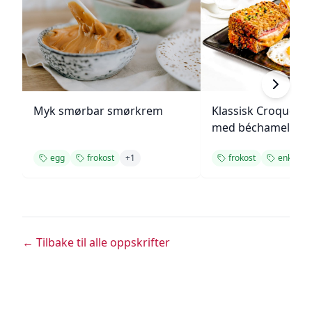
Myk smørbar smørkrem
Klassisk Croque M
med béchamelsau
egg
frokost
+
1
frokost
enkel
← Tilbake til alle oppskrifter