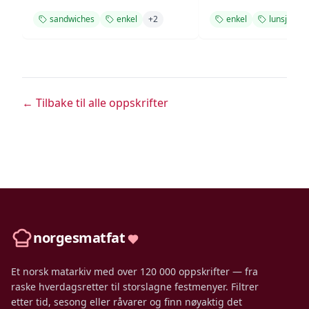
sandwiches
enkel
+
2
enkel
lunsj
+
1
← Tilbake til alle oppskrifter
norgesmatfat
Et norsk matarkiv med over 120 000 oppskrifter — fra
raske hverdagsretter til storslagne festmenyer. Filtrer
etter tid, sesong eller råvarer og finn nøyaktig det