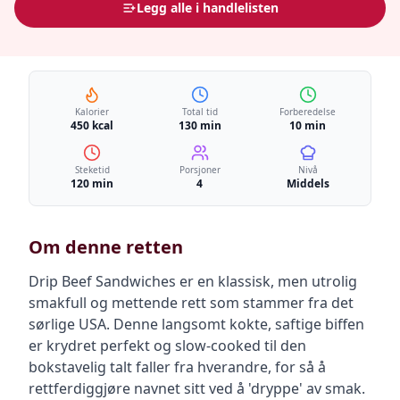
Legg alle i handlelisten
Kalorier
Total tid
Forberedelse
450 kcal
130 min
10 min
Steketid
Porsjoner
Nivå
120 min
4
Middels
Om denne retten
Drip Beef Sandwiches er en klassisk, men utrolig
smakfull og mettende rett som stammer fra det
sørlige USA. Denne langsomt kokte, saftige biffen
er krydret perfekt og slow-cooked til den
bokstavelig talt faller fra hverandre, for så å
rettferdiggjøre navnet sitt ved å 'dryppe' av smak.