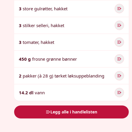
3
store gulrøtter, hakket
3
stilker selleri, hakket
3
tomater, hakket
450 g
frosne grønne bønner
2
pakker (à 28 g) tørket løksuppeblanding
14.2 dl
vann
Legg alle i handlelisten