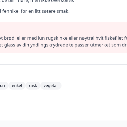
 de blir møre, men ikke overkokte.
 fennikel for en litt søtere smak.
 brød, eller med lun rugskinke eller nøytral hvit fiskefilet
r et glass av din yndlingskrydrede te passer utmerket som dr
ori
enkel
rask
vegetar