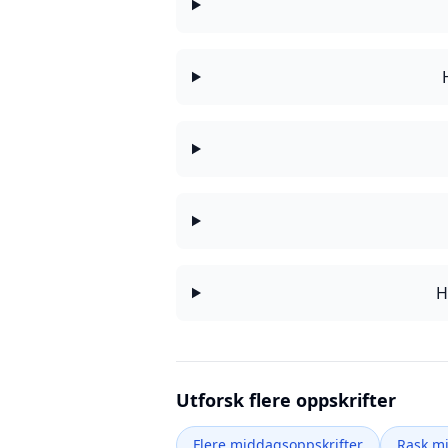
H
Utforsk flere oppskrifter
Flere middagsoppskrifter
Rask m