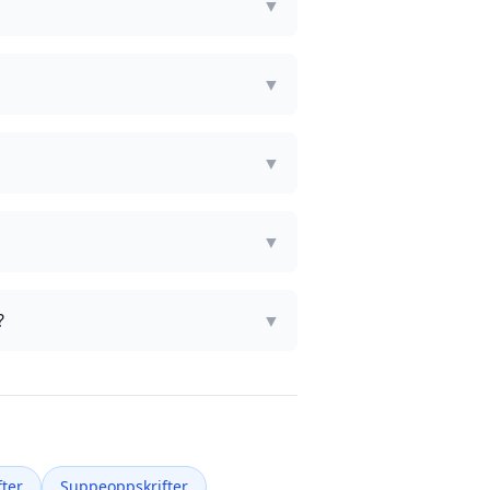
▼
▼
▼
▼
?
▼
ter
Suppeoppskrifter