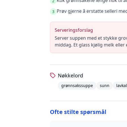
Kok grønnsakene lenge nok til at
2
Prøv gjerne å erstatte selleri med
3
Serveringsforslag
Server suppen med et stykke grovt
middag. Et glass kjølig melk elle
Nøkkelord
grønnsakssuppe
sunn
lavkal
Ofte stilte spørsmål