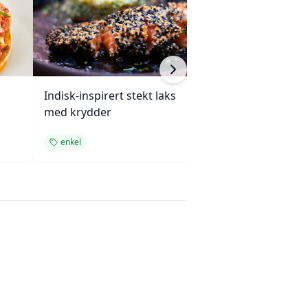
Indisk-inspirert stekt laks
Enchiladas med 
med krydder
ovnsbakte grøn
enkel
enkel