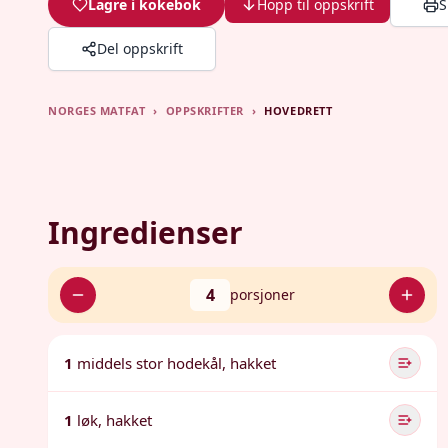
Lagre i kokebok
Hopp til oppskrift
S
Del oppskrift
NORGES MATFAT
›
OPPSKRIFTER
›
HOVEDRETT
Ingredienser
4
porsjoner
1
middels stor hodekål, hakket
1
løk, hakket