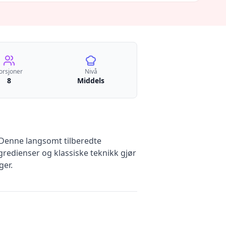
orsjoner
Nivå
8
Middels
e. Denne langsomt tilberedte
redienser og klassiske teknikk gjør
ger.