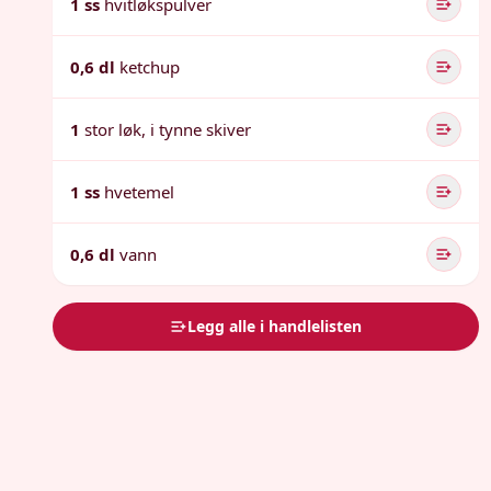
1 ss
hvitløkspulver
0,6 dl
ketchup
1
stor løk, i tynne skiver
1 ss
hvetemel
0,6 dl
vann
Legg alle i handlelisten