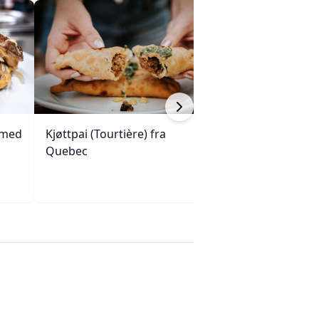
 med
Kjøttpai (Tourtière) fra
Sprø tunfisk-tos
Quebec