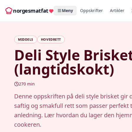
norgesmatfat
Meny
Oppskrifter
Artikler
MIDDELS
HOVEDRETT
Deli Style Briske
(langtidskokt)
270
min
Denne oppskriften på deli style brisket gir 
saftig og smakfull rett som passer perfekt t
anledning. Lær hvordan du lager den hjem
cookeren.