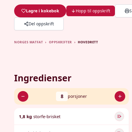
Lagre i kokebok
Hopp til oppskrift
S
Del oppskrift
NORGES MATFAT
›
OPPSKRIFTER
›
HOVEDRETT
Ingredienser
8
porsjoner
1,8 kg
storfe-brisket