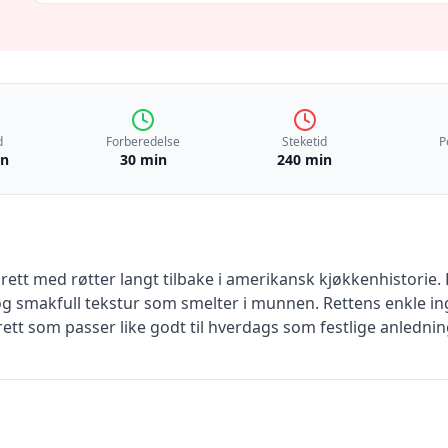
d
Forberedelse
Steketid
P
in
30 min
240 min
ik rett med røtter langt tilbake i amerikansk kjøkkenhistori
g smakfull tekstur som smelter i munnen. Rettens enkle ing
ett som passer like godt til hverdags som festlige anlednin