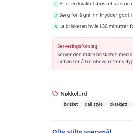
Bruk en kvalitetsbrisket av storfe
1
Sørg for å gni inn krydder godt i
2
La brisketen hvile i 30 minutter 
3
Serveringsforslag
Server den møre brisketen med spr
rødvin for å fremheve rettens dyp
Nøkkelord
brisket
deli style
oksekjøtt
Ofte stilte spørsmål