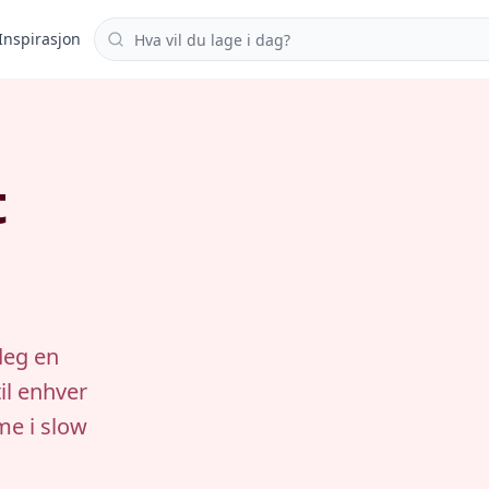
Søk i oppskrifter
Inspirasjon
t
deg en
il enhver
me i slow