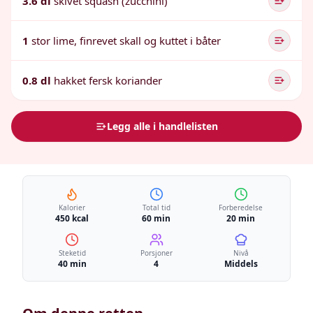
3.6 dl
skivet squash (zucchini)
1
stor lime, finrevet skall og kuttet i båter
0.8 dl
hakket fersk koriander
Legg alle i handlelisten
Kalorier
Total tid
Forberedelse
450 kcal
60 min
20 min
Steketid
Porsjoner
Nivå
40 min
4
Middels