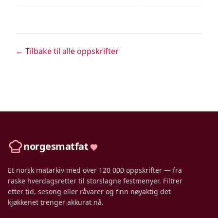
← Tilbake til alle oppskrifter
norgesmatfat
Et norsk matarkiv med over 120 000 oppskrifter — fra
raske hverdagsretter til storslagne festmenyer. Filtrer
etter tid, sesong eller råvarer og finn nøyaktig det
kjøkkenet trenger akkurat nå.