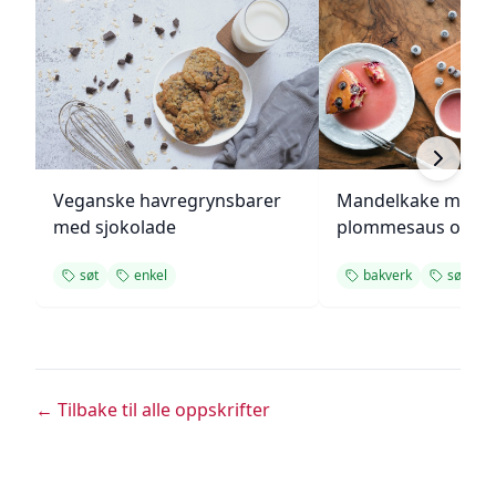
Veganske havregrynsbarer
Mandelkake med
med sjokolade
plommesaus og
ingefærsmørkrem
søt
enkel
bakverk
søt
← Tilbake til alle oppskrifter