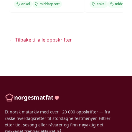
enkel
middagsrett
enkel
middagsre
← Tilbake til alle oppskrifter
norgesmatfat
Et norsk matarkiv med over 120 000 oppskrifter — fra
raske hverdagsretter til storslagne festmenyer. Filtrer
etter tid, sesong eller råvarer og finn nøyaktig det
kjøkkenet trenger akkurat nå.