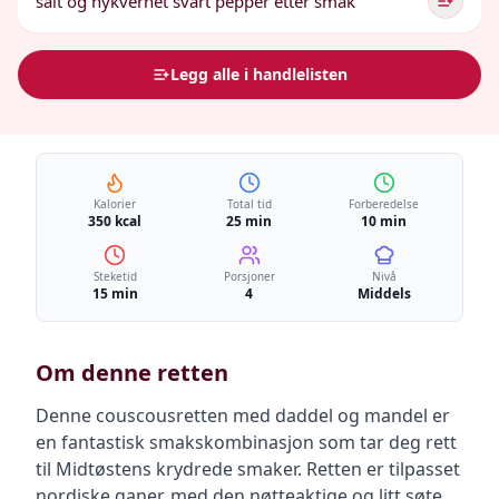
salt og nykvernet svart pepper etter smak
Legg alle i handlelisten
Kalorier
Total tid
Forberedelse
350 kcal
25 min
10 min
Steketid
Porsjoner
Nivå
15 min
4
Middels
Om denne retten
Denne couscousretten med daddel og mandel er
en fantastisk smakskombinasjon som tar deg rett
til Midtøstens krydrede smaker. Retten er tilpasset
nordiske ganer, med den nøtteaktige og litt søte