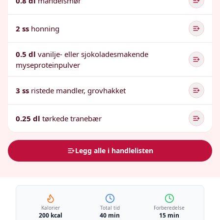
0.8 dl
mandelsmør
2 ss
honning
0.5 dl
vanilje- eller sjokoladesmakende
myseproteinpulver
3 ss
ristede mandler, grovhakket
0.25 dl
tørkede tranebær
Legg alle i handlelisten
Kalorier
Total tid
Forberedelse
200 kcal
40 min
15 min