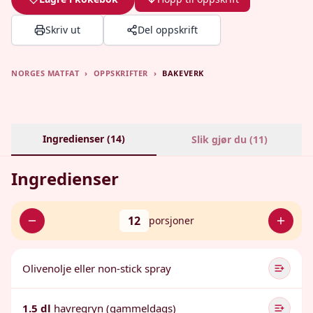
Skriv ut
Del oppskrift
NORGES MATFAT
›
OPPSKRIFTER
›
BAKEVERK
Ingredienser (
14
)
Slik gjør du (
11
)
Ingredienser
12
porsjoner
Olivenolje eller non-stick spray
1.5 dl
havregryn (gammeldags)