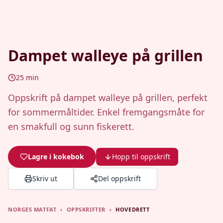
Dampet walleye på grillen
25
min
Oppskrift på dampet walleye på grillen, perfekt
for sommermåltider. Enkel fremgangsmåte for
en smakfull og sunn fiskerett.
Lagre i kokebok
Hopp til oppskrift
Skriv ut
Del oppskrift
NORGES MATFAT
›
OPPSKRIFTER
›
HOVEDRETT