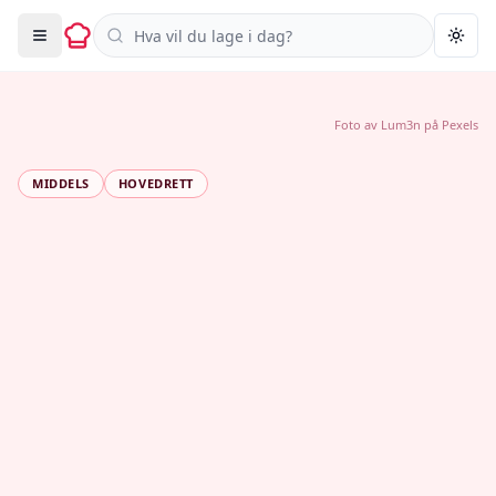
Søk i oppskrifter
Togg
Foto av
Lum3n
på
Pexels
MIDDELS
HOVEDRETT