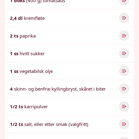
1 boks
(400 g) tomatsaus
2,4 dl
kremfløte
2 ts
paprika
1 ss
hvitt sukker
1 ss
vegetabilsk olje
4
skinn- og benfrie kyllingbryst, skåret i biter
1/2 ts
karripulver
1/2 ts
salt, eller etter smak (valgfritt)