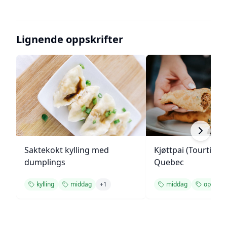
Lignende oppskrifter
Saktekokt kylling med
Kjøttpai (Tourtière)
dumplings
Quebec
kylling
middag
+
1
middag
oppskrif