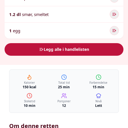
1.2 dl
smør, smeltet
1
egg
Legg alle i handlelisten
Kalorier
Total tid
Forberedelse
150 kcal
25 min
15 min
Steketid
Porsjoner
Nivå
10 min
12
Lett
Om denne retten