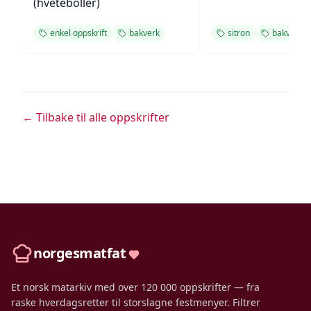
(hveteboller)
enkel oppskrift
bakverk
sitron
bakverk
← Tilbake til alle oppskrifter
norgesmatfat
Et norsk matarkiv med over 120 000 oppskrifter — fra
raske hverdagsretter til storslagne festmenyer. Filtrer