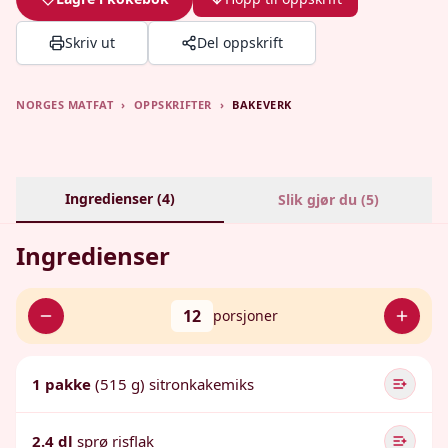
Skriv ut
Del oppskrift
NORGES MATFAT
›
OPPSKRIFTER
›
BAKEVERK
Ingredienser (
4
)
Slik gjør du (
5
)
Ingredienser
12
porsjoner
1 pakke
(515 g) sitronkakemiks
2.4 dl
sprø risflak