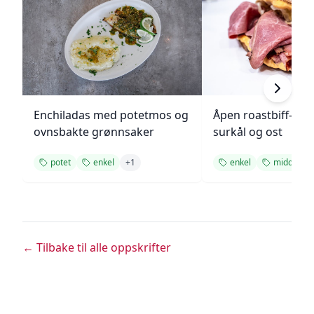
Enchiladas med potetmos og
Åpen roastbiff-sa
ovnsbakte grønnsaker
surkål og ost
potet
enkel
+
1
enkel
middag
← Tilbake til alle oppskrifter