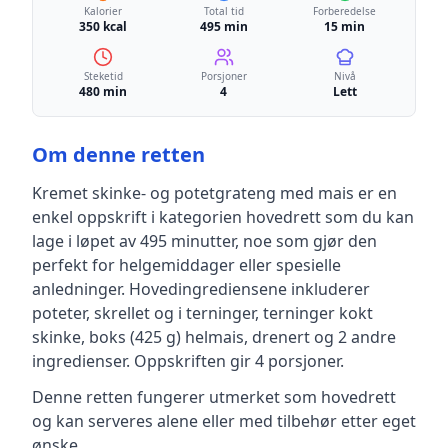
Kalorier
Total tid
Forberedelse
350 kcal
495 min
15 min
Steketid
Porsjoner
Nivå
480 min
4
Lett
Om denne retten
Kremet skinke- og potetgrateng med mais
er en
enkel
oppskrift
i kategorien hovedrett
som du kan
lage i løpet av 495 minutter, noe som gjør den
perfekt for helgemiddager eller spesielle
anledninger
.
Hovedingrediensene inkluderer
poteter, skrellet og i terninger, terninger kokt
skinke, boks (425 g) helmais, drenert
og 2 andre
ingredienser
.
Oppskriften gir
4
porsjoner.
Denne retten fungerer utmerket som hovedrett
og kan serveres alene eller med tilbehør etter eget
ønske.