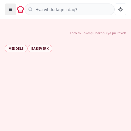
Søk i oppskrifter
Togg
Foto av
Towfiqu barbhuiya
på
Pexels
MIDDELS
BAKEVERK