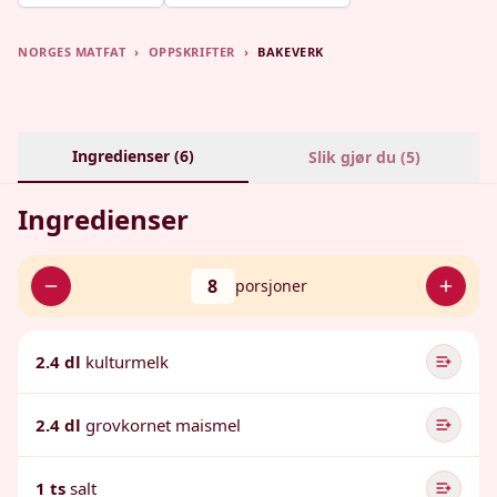
NORGES MATFAT
›
OPPSKRIFTER
›
BAKEVERK
Ingredienser (
6
)
Slik gjør du (
5
)
Ingredienser
8
porsjoner
2.4 dl
kulturmelk
2.4 dl
grovkornet maismel
1 ts
salt