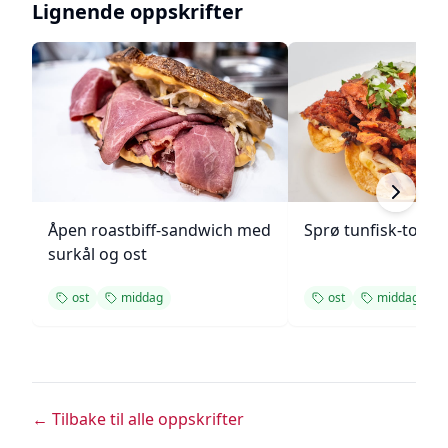
Lignende oppskrifter
Åpen roastbiff-sandwich med
Sprø tunfisk-tosta
surkål og ost
ost
middag
ost
middag
← Tilbake til alle oppskrifter