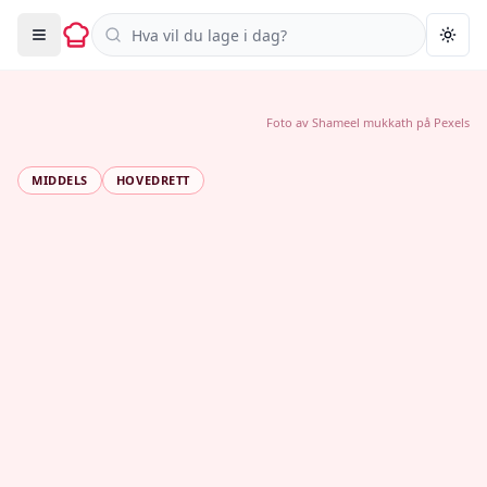
Søk i oppskrifter
Togg
Foto av
Shameel mukkath
på
Pexels
MIDDELS
HOVEDRETT