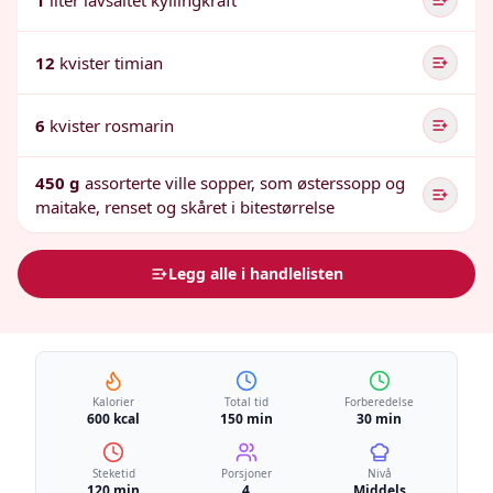
1
liter lavsaltet kyllingkraft
12
kvister timian
6
kvister rosmarin
450 g
assorterte ville sopper, som østerssopp og
maitake, renset og skåret i bitestørrelse
Legg alle i handlelisten
Kalorier
Total tid
Forberedelse
600 kcal
150 min
30 min
Steketid
Porsjoner
Nivå
120 min
4
Middels