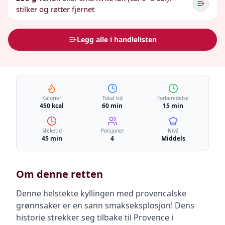
stilker og røtter fjernet
Legg alle i handlelisten
Kalorier
Total tid
Forberedelse
450 kcal
60 min
15 min
Steketid
Porsjoner
Nivå
45 min
4
Middels
Om denne retten
Denne helstekte kyllingen med provencalske
grønnsaker er en sann smakseksplosjon! Dens
historie strekker seg tilbake til Provence i