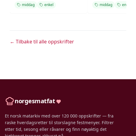
middag
enkel
middag
enkel
← Tilbake til alle oppskrifter
norgesmatfat
Et norsk matarkiv med over 120 000 oppskrifter — fra
raske hverdagsretter til storslagne festmenyer. Filtrer
etter tid, sesong eller råvarer og finn nøyaktig det
kjøkkenet trenger akkurat nå.