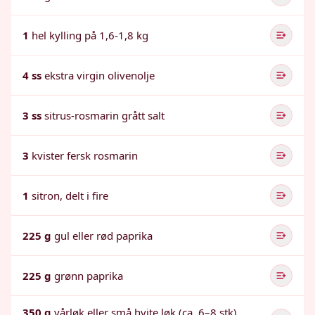
1
hel kylling på 1,6-1,8 kg
4 ss
ekstra virgin olivenolje
3 ss
sitrus-rosmarin grått salt
3
kvister fersk rosmarin
1
sitron, delt i fire
225 g
gul eller rød paprika
225 g
grønn paprika
350 g
vårløk eller små hvite løk (ca. 6–8 stk),