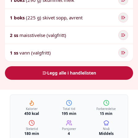
1 boks
(290 g) skummet melk
1 boks
(225 g) skivet sopp, avrent
2 ss
maisstivelse (valgfritt)
1 ss
vann (valgfritt)
Legg alle i handlelisten
Kalorier
Total tid
Forberedelse
450 kcal
195 min
15 min
Steketid
Porsjoner
Nivå
180 min
4
Middels