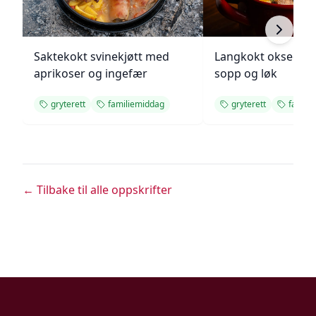
Saktekokt svinekjøtt med
Langkokt oksegry
aprikoser og ingefær
sopp og løk
gryterett
familiemiddag
gryterett
famili
← Tilbake til alle oppskrifter