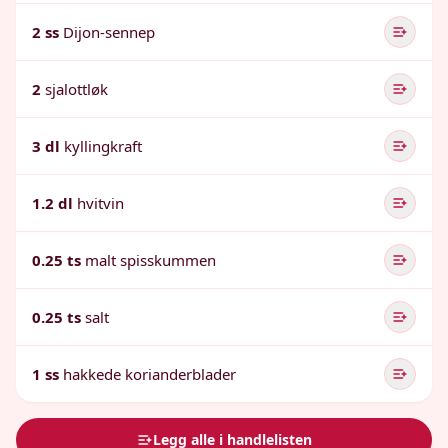
2 ss
Dijon-sennep
2
sjalottløk
3 dl
kyllingkraft
1.2 dl
hvitvin
0.25 ts
malt spisskummen
0.25 ts
salt
1 ss
hakkede korianderblader
Legg alle i handlelisten