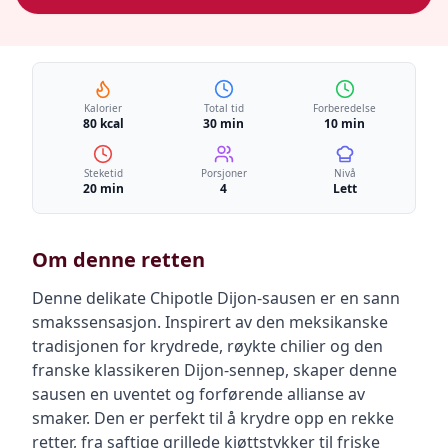
Kalorier
Total tid
Forberedelse
80 kcal
30 min
10 min
Steketid
Porsjoner
Nivå
20 min
4
Lett
Om denne retten
Denne delikate Chipotle Dijon-sausen er en sann
smakssensasjon. Inspirert av den meksikanske
tradisjonen for krydrede, røykte chilier og den
franske klassikeren Dijon-sennep, skaper denne
sausen en uventet og forførende allianse av
smaker. Den er perfekt til å krydre opp en rekke
retter, fra saftige grillede kjøttstykker til friske