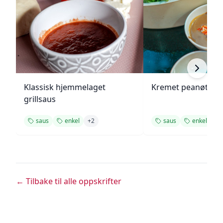
Klassisk hjemmelaget
Kremet peanøttsa
grillsaus
saus
enkel
+
2
saus
enkel
+
1
← Tilbake til alle oppskrifter