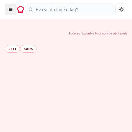
Søk i oppskrifter
Togg
Foto av
Gwladys Nicimbikije
på
Pexels
LETT
SAUS