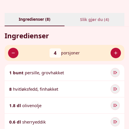
Ingredienser (
8
)
Slik gjør du (
4
)
Ingredienser
4
porsjoner
1 bunt
persille, grovhakket
8
hvitløksfedd, finhakket
1.8 dl
olivenolje
0.6 dl
sherryeddik