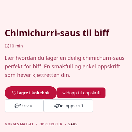
Chimichurri-saus til biff
10
min
Lær hvordan du lager en deilig chimichurri-saus
perfekt for biff. En smakfull og enkel oppskrift
som hever kjøttretten din.
Lagre i kokebok
Hopp til oppskrift
Skriv ut
Del oppskrift
NORGES MATFAT
›
OPPSKRIFTER
›
SAUS