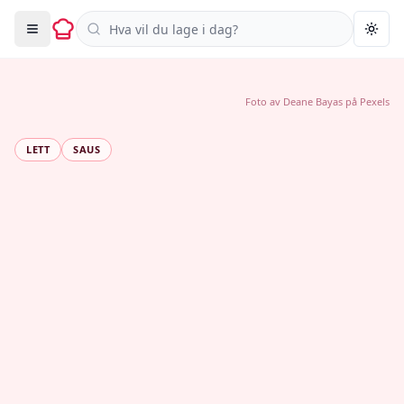
Søk i oppskrifter
Togg
Foto av
Deane Bayas
på
Pexels
LETT
SAUS