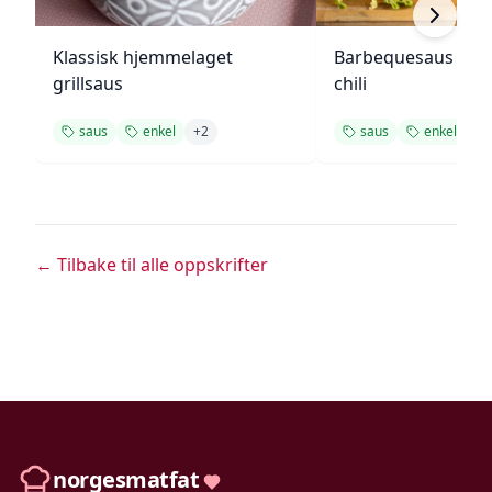
Klassisk hjemmelaget
Barbequesaus med
grillsaus
chili
saus
enkel
+
2
saus
enkel
+
1
← Tilbake til alle oppskrifter
norgesmatfat