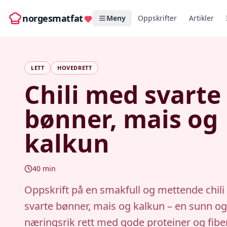
norgesmatfat
Meny
Oppskrifter
Artikler
LETT
HOVEDRETT
Chili med svarte
bønner, mais og
kalkun
40
min
Oppskrift på en smakfull og mettende chil
svarte bønner, mais og kalkun – en sunn og
næringsrik rett med gode proteiner og fiber