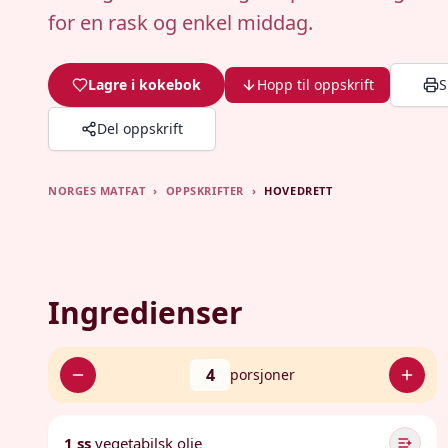
for en rask og enkel middag.
Lagre i kokebok
Hopp til oppskrift
S
Del oppskrift
NORGES MATFAT
›
OPPSKRIFTER
›
HOVEDRETT
Ingredienser
4
porsjoner
1 ss
vegetabilsk olje