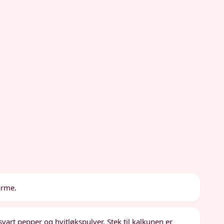
arme.
svart pepper og hvitløkspulver. Stek til kalkunen er