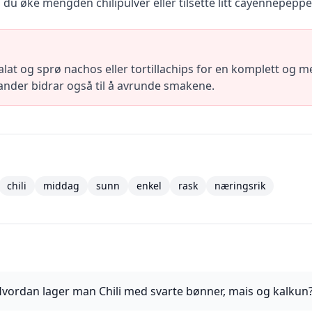
 du øke mengden chilipulver eller tilsette litt cayennepeppe
salat og sprø nachos eller tortillachips for en komplett og 
riander bidrar også til å avrunde smakene.
chili
middag
sunn
enkel
rask
næringsrik
vordan lager man Chili med svarte bønner, mais og kalkun