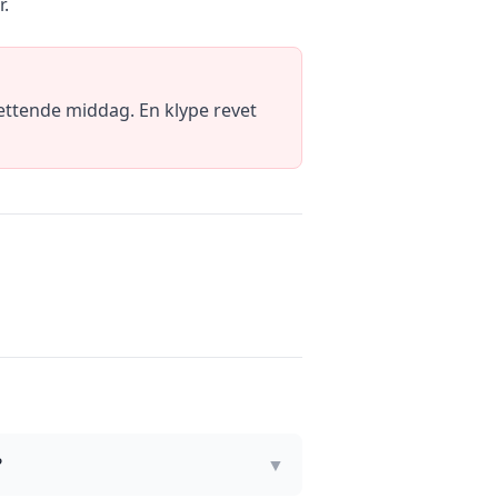
r.
mettende middag. En klype revet
?
▼