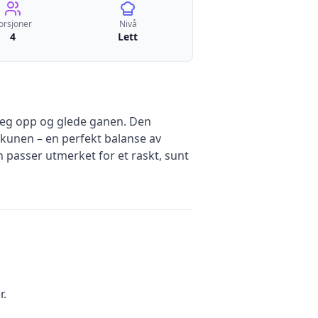
orsjoner
Nivå
4
Lett
 deg opp og glede ganen. Den
kunen – en perfekt balanse av
 passer utmerket for et raskt, sunt
r.