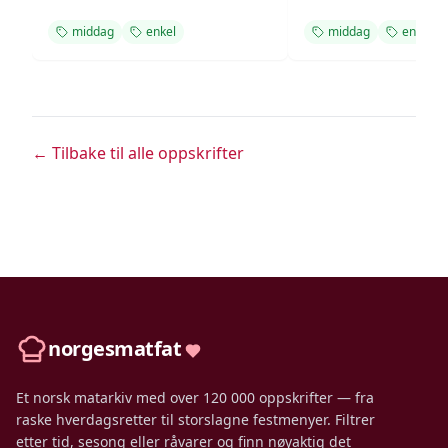
middag
enkel
middag
enkel
← Tilbake til alle oppskrifter
norgesmatfat
Et norsk matarkiv med over 120 000 oppskrifter — fra
raske hverdagsretter til storslagne festmenyer. Filtrer
etter tid, sesong eller råvarer og finn nøyaktig det