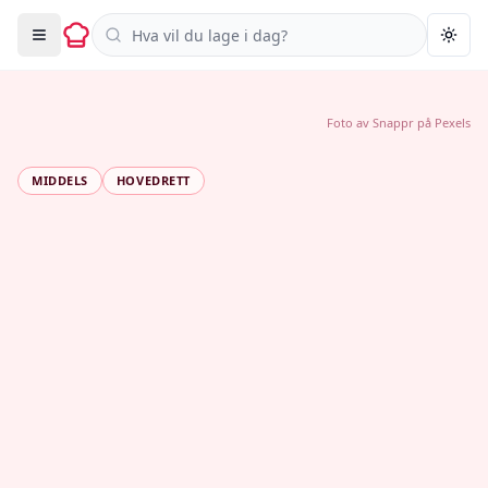
Søk i oppskrifter
Togg
Foto av
Snappr
på
Pexels
MIDDELS
HOVEDRETT