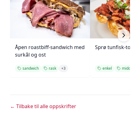
Åpen roastbiff-sandwich med
Sprø tunfisk-tosta
surkål og ost
sandwich
rask
+
3
enkel
middag
← Tilbake til alle oppskrifter