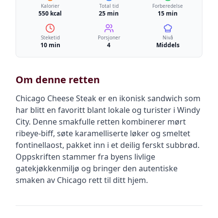
Kalorier
Total tid
Forberedelse
550 kcal
25 min
15 min
Steketid
Porsjoner
Nivå
10 min
4
Middels
Om denne retten
Chicago Cheese Steak er en ikonisk sandwich som
har blitt en favoritt blant lokale og turister i Windy
City. Denne smakfulle retten kombinerer mørt
ribeye-biff, søte karamelliserte løker og smeltet
fontinellaost, pakket inn i et deilig ferskt subbrød.
Oppskriften stammer fra byens livlige
gatekjøkkenmiljø og bringer den autentiske
smaken av Chicago rett til ditt hjem.