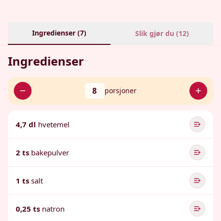
Ingredienser (
7
)
Slik gjør du (
12
)
Ingredienser
8
porsjoner
4,7 dl
hvetemel
2 ts
bakepulver
1 ts
salt
0,25 ts
natron