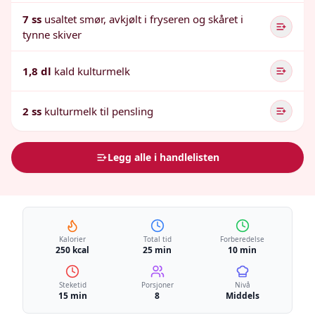
7 ss
usaltet smør, avkjølt i fryseren og skåret i
tynne skiver
1,8 dl
kald kulturmelk
2 ss
kulturmelk til pensling
Legg alle i handlelisten
Kalorier
Total tid
Forberedelse
250 kcal
25 min
10 min
Steketid
Porsjoner
Nivå
15 min
8
Middels