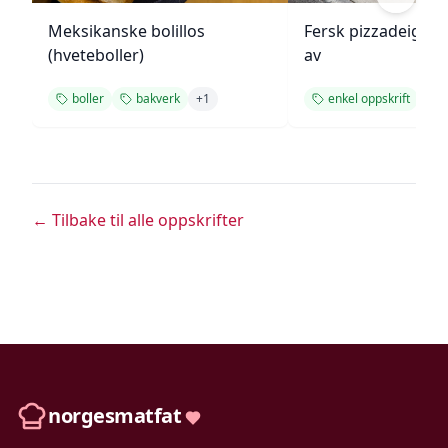
Meksikanske bolillos
Fersk pizzadeig fr
(hveteboller)
av
boller
bakverk
+
1
enkel oppskrift
← Tilbake til alle oppskrifter
norgesmatfat