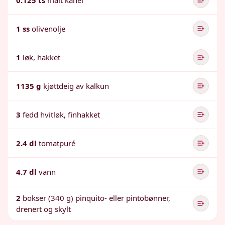
0.125 ts
malt kanel
1 ss
olivenolje
1
løk, hakket
1135 g
kjøttdeig av kalkun
3
fedd hvitløk, finhakket
2.4 dl
tomatpuré
4.7 dl
vann
2
bokser (340 g) pinquito- eller pintobønner,
drenert og skylt