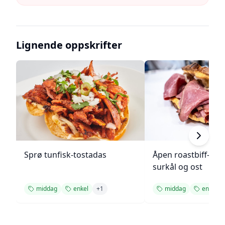
Lignende oppskrifter
Sprø tunfisk-tostadas
Åpen roastbiff-sa
surkål og ost
middag
enkel
+
1
middag
enkel