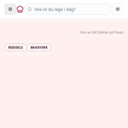
Søk i oppskrifter
Togg
Foto av
İdil Çelikler
på
Pexels
MIDDELS
BAKEVERK