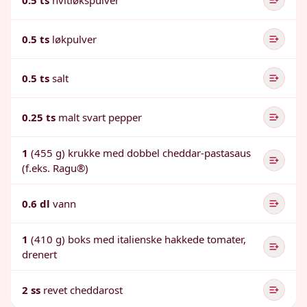
0.5 ts
hvitløkspulver
0.5 ts
løkpulver
0.5 ts
salt
0.25 ts
malt svart pepper
1
(455 g) krukke med dobbel cheddar-pastasaus
(f.eks. Ragu®)
0.6 dl
vann
1
(410 g) boks med italienske hakkede tomater,
drenert
2 ss
revet cheddarost