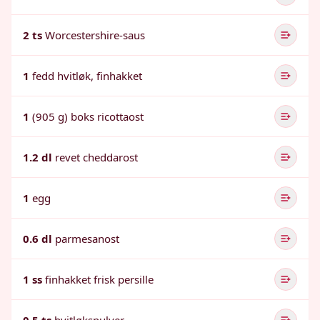
2 ts
Worcestershire-saus
1
fedd hvitløk, finhakket
1
(905 g) boks ricottaost
1.2 dl
revet cheddarost
1
egg
0.6 dl
parmesanost
1 ss
finhakket frisk persille