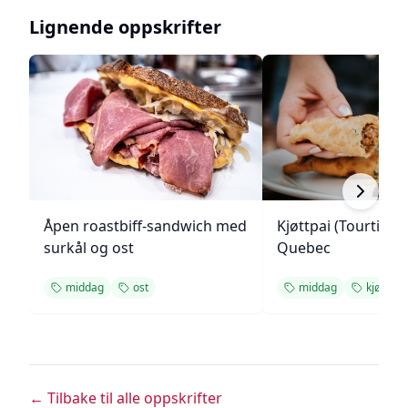
Lignende oppskrifter
Åpen roastbiff-sandwich med
Kjøttpai (Tourtière)
surkål og ost
Quebec
middag
ost
middag
kjøtt
← Tilbake til alle oppskrifter