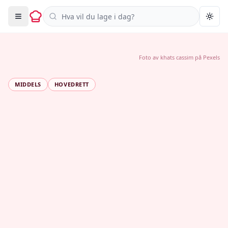
Søk i oppskrifter
Togg
Foto av
khats cassim
på
Pexels
MIDDELS
HOVEDRETT